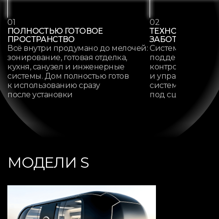
01
02
ПОЛНОСТЬЮ ГОТОВОЕ
ТЕХНОЛОГИИ, К
ПРОСТРАНСТВО
ЗАБОТЯТСЯ О В
Всё внутри продумано до мелочей:
Система «Умный 
зонирование, готовая отделка,
поддерживает кл
кухня, санузел и инженерные
контролирует бе
системы. Дом полностью готов
и управляет ин
к использованию сразу
системами, адап
после установки
под сценарии в
МОДЕЛИ S