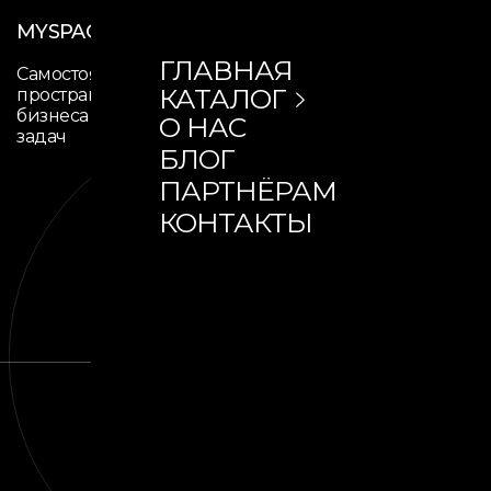
MYSPACE
МЕНЮ
ГЛАВНАЯ
Самостоятельное
КАТАЛОГ
пространство для дома,
О НАС
бизнеса или специальных
СЕРИЯ S
БЛОГ
задач
СЕРИЯ Q
ПАРТНЁРАМ
КОНТАКТЫ