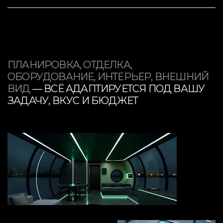
трансформер
Датчики протечки воды
Умный замок на входе
Голосовое управление: совместимость с Алисой,
Марусей, Салютом
ПЛАНИРОВКА, ОТДЕЛКА,
ОБОРУДОВАНИЕ, ИНТЕРЬЕР, ВНЕШНИЙ
ВИД
— ВСЁ АДАПТИРУЕТСЯ ПОД ВАШУ
ЗАДАЧУ, ВКУС И БЮДЖЕТ